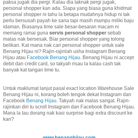
paksa jugak dia pergi. Kalau dia taknak pergi jugak,
personal shopper kan ada. Siapa yang biasa guna khidmat
personal shopper ni tahu la betapa mudahnya hidup ni tak
perlu bersusah payah ke sana tapi masih mampu miliki baju
idaman. Biasanya time sale besar-besaran macam ni
memang ramai guna
servis personal shopper
sebab
malas nak bersesak. Biar personal shopper yang tolong
belikan. Kat mana nak cari personal shopper untuk sale
Benang Hijau ni? Rajin-rajinlah usha Instagram Benang
Hijau atau
Facebook Benang Hijau
. Benang Hijau ni accept
debit dan credit card, so takyah risau la kalau cash tak
banyak kat tangan time tu.
Untuk maklumat lanjut pasal exact location Warehouse Sale
Benang Hijau ni, korang boleh tengok dekat Instagram dan
Facebook
Benang Hijau
. Takyah nak malas sangat. Rajin-
rajinkan diri tu scroll Instagram dan Facebook Benang Hijau.
Mana la tau dorang nak kasi surprise bagi extra discount ke
kan?
www.benanghijau.com