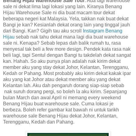
Benang Hijau Warehouse Sale Tour
. Ada lagi warehouse
sale ni dekat lima lagi lokasi yang lain. Kiranya Benang
Hijau Warehouse Sale ni dia buat macam tour dekat
beberapa negeri kat Malaysia. Yela, takkan nak buat dekat
Bangi je kan? Kesianlah dekat orang lain yang tinggal jauh
dari Bangi. Kan? Gigih tau aku scroll
Instagram Benang
Hijau
sebab nak tahu dekat mana lagi dia buat warehouse
sale ni. Kenapa? Sebab lepas dah balik rumah tu, rasa
menyesal tak beli a few more design. Pendek kata rasa nak
beli lagi, tapi Sentul dengan Bangi tu takdelah dekat sangat
kan. Hahah. So aku punya plan adalah nak kirim dekat
member aku yang stay dekat Johor, Kelantan, Terengganu,
Kedah or Pahang. Most probably aku kirim dekat kakak ipar
aku yang kat Johor atau dekat member aku yang dekat
Kelantan lah. Aku dah pengaruh dorang siap-siap sebab
nak suruh dorang pergi, so boleh la aku kirim. Sepanjang
bulan March dan awal April ni memang every weekend
Benang Hijau buat warehouse sale. Cuma lokasi je
berbeza. Boleh refer gambar kat bawah ni untuk tarikh
warehouse sale Benang Hijau dekat Johor, Kelantan,
Terengganu, Kedah dan Pahang.