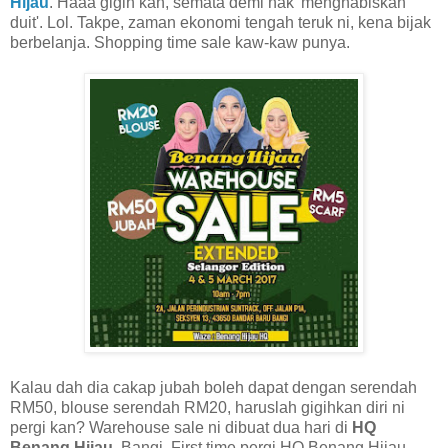
Hijau
. Haaa gigih kan, semata demi nak 'menghabiskan
duit'. Lol. Takpe, zaman ekonomi tengah teruk ni, kena bijak
berbelanja. Shopping time sale kaw-kaw punya.
Kalau dah dia cakap jubah boleh dapat dengan serendah
RM50, blouse serendah RM20, haruslah gigihkan diri ni
pergi kan? Warehouse sale ni dibuat dua hari di
HQ
Benang Hijau
, Bangi. First time pergi HQ Benang Hijau.