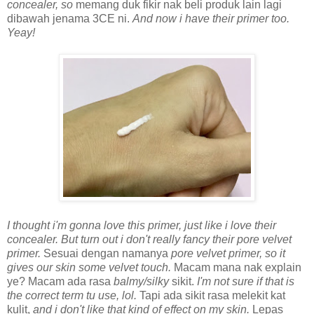
concealer, so
memang duk fikir nak beli produk lain lagi
dibawah jenama 3CE ni.
And now i have their primer too.
Yeay!
I thought i'm gonna love this primer, just like i love their
concealer. But turn out i don't really fancy their pore velvet
primer.
Sesuai dengan namanya
pore velvet primer, so it
gives our skin some velvet touch.
Macam mana nak explain
ye? Macam ada rasa
balmy/silky
sikit.
I'm not sure if that is
the correct term tu use, lol.
Tapi ada sikit rasa melekit kat
kulit,
and i don't like that kind of effect on my skin.
Lepas