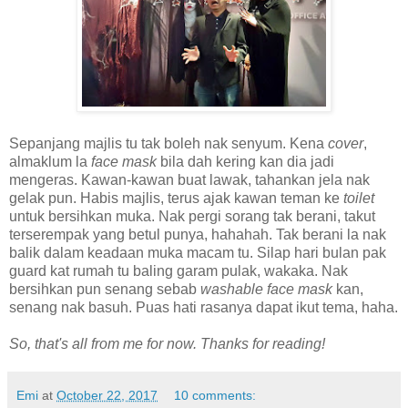
Sepanjang majlis tu tak boleh nak senyum. Kena
cover
,
almaklum la
face mask
bila dah kering kan dia jadi
mengeras. Kawan-kawan buat lawak, tahankan jela nak
gelak pun. Habis majlis, terus ajak kawan teman ke
toilet
untuk bersihkan muka. Nak pergi sorang tak berani, takut
terserempak yang betul punya, hahahah. Tak berani la nak
balik dalam keadaan muka macam tu. Silap hari bulan pak
guard kat rumah tu baling garam pulak, wakaka. Nak
bersihkan pun senang sebab
washable face mask
kan,
senang nak basuh. Puas hati rasanya dapat ikut tema, haha.
So, that's all from me for now. Thanks for reading!
Emi
at
October 22, 2017
10 comments: