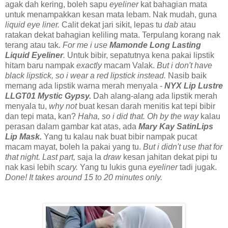
agak dah kering, boleh sapu
eyeliner
kat bahagian mata
untuk menampakkan kesan mata lebam. Nak mudah, guna
liquid eye liner.
Calit dekat jari sikit, lepas tu
dab
atau
ratakan dekat bahagian keliling mata. Terpulang korang nak
terang atau tak.
For me i use
Mamonde Long Lasting
Liquid Eyeliner
.
Untuk bibir, sepatutnya kena pakai lipstik
hitam baru nampak
exactly
macam Valak.
But i don't have
black lipstick, so i wear a red lipstick instead.
Nasib baik
memang ada lipstik warna merah menyala -
NYX Lip Lustre
LLGT01 Mystic Gypsy.
Dah alang-alang ada lipstik merah
menyala tu,
why not
buat kesan darah menitis kat tepi bibir
dan tepi mata, kan?
Haha, so i did that. Oh by the way
kalau
perasan dalam gambar kat atas, ada
Mary Kay SatinLips
Lip Mask.
Yang tu kalau nak buat bibir nampak pucat
macam mayat, boleh la pakai yang tu.
But i didn't use that for
that night. Last part,
saja la
draw
kesan jahitan dekat pipi tu
nak kasi lebih
scary.
Yang tu lukis guna
eyeliner
tadi jugak.
Done! It takes around 15 to 20 minutes only.