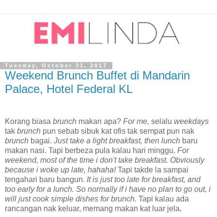
Tuesday, October 31, 2017
Weekend Brunch Buffet di Mandarin
Palace, Hotel Federal KL
Korang biasa
brunch
makan apa?
For me,
selalu
weekdays
tak
brunch
pun sebab sibuk kat ofis tak sempat pun nak
brunch
bagai.
Just take a light breakfast, then lunch
baru
makan nasi. Tapi berbeza pula kalau hari minggu.
For
weekend, most of the time i don't take breakfast. Obviously
because i woke up late, hahaha!
Tapi takde la sampai
tengahari baru bangun.
It is just too late for breakfast, and
too early for a lunch. So normally if i have no plan to go out, i
will just cook simple dishes for brunch.
Tapi kalau ada
rancangan nak keluar, memang makan kat luar jela.