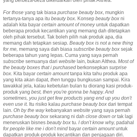
yang berbeza-beza dikeluarkan oleh pihak Althea.
For those
yang tak biasa
purchase beauty box
, mungkin
tertanya-tanya apa itu
beauty box
. Konsep
beauty box
ni
adalah kita bayar
certain amount of money
untuk dapatkan
beberapa produk kecantikan yang memang dah ditetapkan
oleh pihak tersebut. Tak boleh pilih nak produk apa, dia
memang dah tetapkan sesiap.
Beauty box is not a new thing
for me,
memang saya dah biasa
subscribe beauty box
sejak
beberapa tahun yang lepas. Cuma yang saya pernah
subscribe
semuanya dari
website
lain, bukan Althea.
Most of
the beauty boxes that i purchased
berkonsepkan
surprise
box
. Kita bayar
certain amount
tanpa kita tahu produk apa
yang kita akan dapat,
then
tunggu bungkusan sampai. Kira
tawakkal jela, kalau kebetulan bulan tu diorang kasi produk-
produk yang
best, then you're gonna be happy. And
sometimes, you just get few products yang end up you don't
even use it.
Itu risiko kalau
purchase beauty box
dari tempat
lain.
Oh by the way
kebanyakan
website
yang saya pernah
purchase beauty box
sekarang ni dah
close down or
tak lagi
meneruskan bisnes
beauty box
tu.
I don't know why,
padahal
for people like me i don't mind
bayar
certain amount
untuk
dapatkan produk-produk kecantikan dan penjagaan diri.