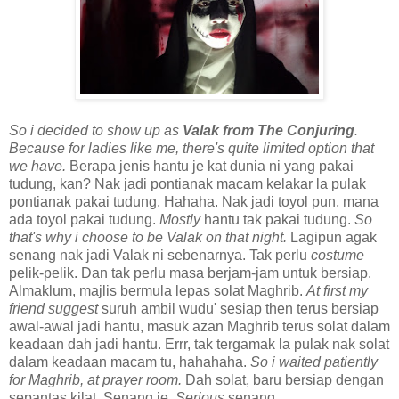
So i decided to show up as
Valak from The Conjuring
.
Because for ladies like me, there's quite limited option that
we have.
Berapa jenis hantu je kat dunia ni yang pakai
tudung, kan? Nak jadi pontianak macam kelakar la pulak
pontianak pakai tudung. Hahaha. Nak jadi toyol pun, mana
ada toyol pakai tudung.
Mostly
hantu tak pakai tudung.
So
that's why i choose to be Valak on that night.
Lagipun agak
senang nak jadi Valak ni sebenarnya. Tak perlu
costume
pelik-pelik. Dan tak perlu masa berjam-jam untuk bersiap.
Almaklum, majlis bermula lepas solat Maghrib.
At first my
friend suggest
suruh ambil wudu' sesiap then terus bersiap
awal-awal jadi hantu, masuk azan Maghrib terus solat dalam
keadaan dah jadi hantu. Errr, tak tergamak la pulak nak solat
dalam keadaan macam tu, hahahaha.
So i waited patiently
for Maghrib, at prayer room.
Dah solat, baru bersiap dengan
sepantas kilat. Senang je.
Serious
senang.