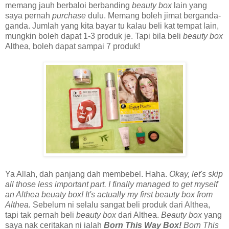
memang jauh berbaloi berbanding
beauty box
lain yang
saya pernah
purchase
dulu. Memang boleh jimat berganda-
ganda. Jumlah yang kita bayar tu kalau beli kat tempat lain,
mungkin boleh dapat 1-3 produk je. Tapi bila beli
beauty box
Althea, boleh dapat sampai 7 produk!
Ya Allah, dah panjang dah membebel. Haha.
Okay, let's skip
all those less important part. I finally managed to get myself
an Althea beuaty box! It's actually my first beauty box from
Althea.
Sebelum ni selalu sangat beli produk dari Althea,
tapi tak pernah beli
beauty box
dari Althea.
Beauty box
yang
saya nak ceritakan ni ialah
Born This Way Box!
Born This