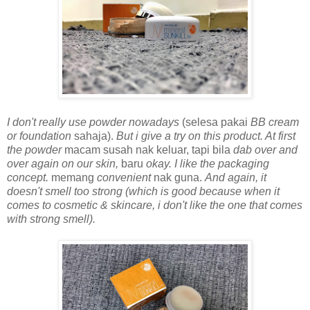
I don't really use powder nowadays
(selesa pakai
BB cream
or foundation
sahaja).
But i give a try on this product. At first
the powder
macam susah nak keluar, tapi bila
dab over and
over again on our skin,
baru
okay. I like the packaging
concept.
memang
convenient
nak guna.
And again, it
doesn't smell too strong (which is good because when it
comes to cosmetic & skincare, i don't like the one that comes
with strong smell).