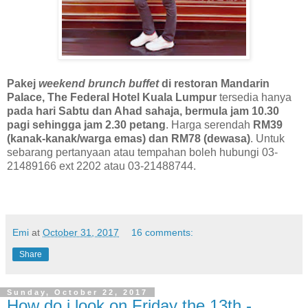
Pakej
weekend brunch buffet
di restoran Mandarin
Palace, The Federal Hotel Kuala Lumpur
tersedia hanya
pada hari Sabtu dan Ahad sahaja, bermula jam 10.30
pagi sehingga jam 2.30 petang
. Harga serendah
RM39
(kanak-kanak/warga emas) dan RM78 (dewasa)
. Untuk
sebarang pertanyaan atau tempahan boleh hubungi 03-
21489166 ext 2202 atau 03-21488744.
Emi
at
October 31, 2017
16 comments:
Share
Sunday, October 22, 2017
How do i look on Friday the 13th -