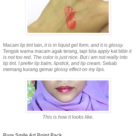
Macam
lip tint
lain,
it is in liquid gel form, and it is glossy.
Tengok warna macam agak terang, tapi bila
apply
kat bibir
it
is not too red
.
The color is just nice. But i am not really into
lip tint. I prefer lip balm, lipstick, and lip cream.
Sebab
memang kurang gemar
glossy effect on my lips.
This is how it looks like.
Pure Smile Art Point Pack