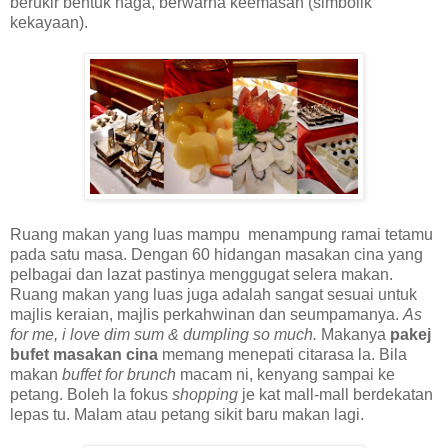
berukir bentuk naga, berwarna keemasan (simbolik
kekayaan).
Ruang makan yang luas mampu menampung ramai tetamu
pada satu masa. Dengan 60 hidangan masakan cina yang
pelbagai dan lazat pastinya menggugat selera makan.
Ruang makan yang luas juga adalah sangat sesuai untuk
majlis keraian, majlis perkahwinan dan seumpamanya.
As
for me, i love dim sum & dumpling so much.
Makanya
pakej
bufet masakan cina
memang menepati citarasa la. Bila
makan
buffet for brunch
macam ni, kenyang sampai ke
petang. Boleh la fokus
shopping
je kat mall-mall berdekatan
lepas tu. Malam atau petang sikit baru makan lagi.