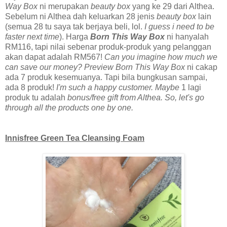
Way Box
ni merupakan
beauty box
yang ke 29 dari Althea.
Sebelum ni Althea dah keluarkan 28 jenis
beauty box
lain
(semua 28 tu saya tak berjaya beli, lol.
I guess i need to be
faster next time
). Harga
Born This Way Box
ni hanyalah
RM116, tapi nilai sebenar produk-produk yang pelanggan
akan dapat adalah RM567!
Can you imagine how much we
can save our money? Preview Born This Way Box
ni cakap
ada 7 produk kesemuanya. Tapi bila bungkusan sampai,
ada 8 produk!
I'm such a happy customer. Maybe
1 lagi
produk tu adalah
bonus/free gift from Althea. So, let's go
through all the products one by one.
Innisfree Green Tea Cleansing Foam