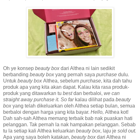
Oh ye konsep
beauty box
dari Althea ni lain sedikit
berbanding
beauty box
yang pernah saya
purchase
dulu.
Untuk
beauty box
Althea, sebelum
purchase
, kita dah tahu
produk apa yang kita akan dapat. Kalau kita rasa produk-
produk yang ditawarkan tu
best
dan berbaloi,
we can
straight away purchase it. So far
kalau dilihat pada
beauty
box
yang telah dikeluarkan oleh Althea setiap bulan, semua
berbaloi dengan harga yang kita bayar.
Hello,
Althea kot!
Dah sah-sah Althea memang terbaik bab nak puaskan hati
pelanggan. Tak pernah la nak hampakan pelanggan. Sebab
tu la setiap kali Althea keluarkan
beauty box
, laju je
sold out.
Apa yang saya boleh katakan,
beauty box
dari Althea ni