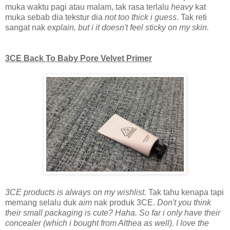
muka waktu pagi atau malam, tak rasa terlalu
heavy
kat
muka sebab dia tekstur dia
not too thick i guess
. Tak reti
sangat nak
explain, but i it doesn't feel sticky on my skin.
3CE Back To Baby Pore Velvet Primer
3CE products is always on my wishlist.
Tak tahu kenapa tapi
memang selalu duk
aim
nak produk 3CE.
Don't you think
their small packaging is cute? Haha. So far i only have their
concealer (which i bought from Althea as well). I love the