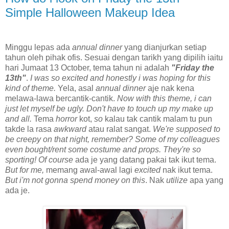
Simple Halloween Makeup Idea
Minggu lepas ada
annual dinner
yang dianjurkan setiap
tahun oleh pihak ofis. Sesuai dengan tarikh yang dipilih iaitu
hari Jumaat 13 October, tema tahun ni adalah
"Friday the
13th"
.
I was so excited and honestly i was hoping for this
kind of theme.
Yela, asal
annual dinner
aje nak kena
melawa-lawa bercantik-cantik.
Now with this theme, i can
just let myself be ugly. Don't have to touch up my make up
and all.
Tema
horror
kot,
so
kalau tak cantik malam tu pun
takde la rasa
awkward
atau ralat sangat.
We're supposed to
be creepy on that night, remember? Some of my colleagues
even bought/rent some costume and props. They're so
sporting! Of course
ada je yang datang pakai tak ikut tema.
But for me,
memang awal-awal lagi
excited
nak ikut tema.
But i'm not gonna spend money on this
. Nak
utilize
apa yang
ada je.