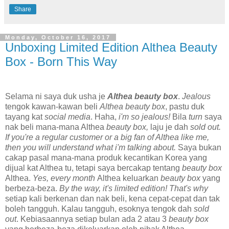
Share
Monday, October 16, 2017
Unboxing Limited Edition Althea Beauty
Box - Born This Way
Selama ni saya duk usha je
Althea beauty box
.
Jealous
tengok kawan-kawan beli
Althea
beauty box
, pastu duk
tayang kat
social media
. Haha,
i'm so jealous!
Bila
turn
saya
nak beli mana-mana Althea
beauty box,
laju je dah
sold out.
If you're a regular customer or a big fan of Althea like me,
then you will understand what i'm talking about.
Saya bukan
cakap pasal mana-mana produk kecantikan Korea yang
dijual kat Althea tu, tetapi saya bercakap tentang
beauty box
Althea.
Yes, every month
Althea keluarkan
beauty box
yang
berbeza-beza.
By the way, it's limited edition! That's why
setiap kali berkenan dan nak beli, kena cepat-cepat dan tak
boleh tangguh. Kalau tangguh, esoknya tengok dah
sold
out
. Kebiasaannya setiap bulan ada 2 atau 3
beauty box