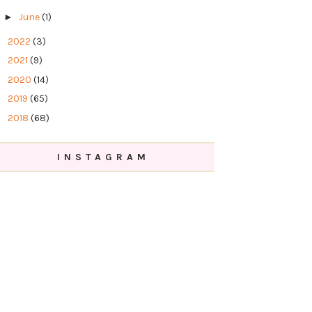
►
June
(1)
►
2022
(3)
►
2021
(9)
►
2020
(14)
►
2019
(65)
►
2018
(68)
►
2017
(42)
►
2016
(54)
INSTAGRAM
►
2015
(60)
►
2014
(78)
►
2013
(33)