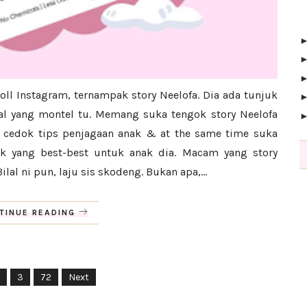
ll Instagram, ternampak story Neelofa. Dia ada tunjuk
lal yang montel tu. Memang suka tengok story Neelofa
eh cedok tips penjagaan anak & at the same time suka
k yang best-best untuk anak dia. Macam yang story
lal ni pun, laju sis skodeng. Bukan apa,...
TINUE READING
3
72
Next