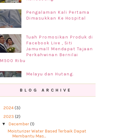
Pengalaman Kali Pertama
Dimasukkan Ke Hospital
Tuah Promosikan Produk di
Facebook Live , Siti
Jamumall Mendapat Tajaan
Perkahwinan Bernilai
M500 Ribu
Melayu dan Hutang.
BLOG ARCHIVE
Prosedur Permohonan
Perkahwinan di Negeri
►
2024
(3)
Kelantan 2019
▼
2023
(2)
▼
December
(1)
Moisturizer Water Based Terbaik Dapat
Membantu Mas...