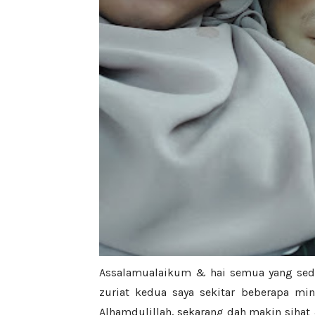
Assalamualaikum & hai semua yang sedan
zuriat kedua saya sekitar beberapa mi
Alhamdulillah, sekarang dah makin siha