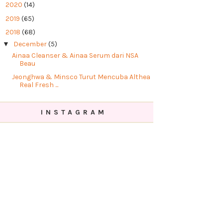
►
2020
(14)
►
2019
(65)
▼
2018
(68)
▼
December
(5)
Ainaa Cleanser & Ainaa Serum dari NSA
Beau
Jeonghwa & Minsco Turut Mencuba Althea
Real Fresh ...
Seronok Pakai Althea Milk Peel Cream
Mask.
INSTAGRAM
10 Produk Kecantikan Wajib Dibeli di Althea
Juadah IndoMie di IndoBowl Cafe, Lake
Fields Sunga...
►
November
(6)
►
October
(11)
►
September
(4)
►
July
(3)
►
June
(5)