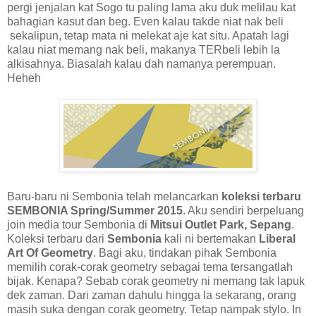
pergi jenjalan kat Sogo tu paling lama aku duk melilau kat
bahagian kasut dan beg. Even kalau takde niat nak beli
sekalipun, tetap mata ni melekat aje kat situ. Apatah lagi
kalau niat memang nak beli, makanya TERbeli lebih la
alkisahnya. Biasalah kalau dah namanya perempuan.
Heheh
Baru-baru ni Sembonia telah melancarkan
koleksi terbaru
SEMBONIA Spring/Summer 2015
. Aku sendiri berpeluang
join media tour Sembonia di
Mitsui Outlet Park, Sepang
.
Koleksi terbaru dari
Sembonia
kali ni bertemakan
Liberal
Art Of Geometry
. Bagi aku, tindakan pihak Sembonia
memilih corak-corak geometry sebagai tema tersangatlah
bijak. Kenapa? Sebab corak geometry ni memang tak lapuk
dek zaman. Dari zaman dahulu hingga la sekarang, orang
masih suka dengan corak geometry. Tetap nampak stylo. In