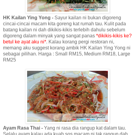
HK Kailan Ying Yong -
Sayur kailan ni bukan digoreng
cincai-cincai macam kita goreng kat rumah tau. Kulit pada
batang kailan ni dah dikikis-kikis terlebih dahulu sebelum
digoreng dalam minyak yang sangat panas
*dikikis-kikis ke?
betul ke ayat aku ni*
. Kalau korang pergi restoran ni,
memang aku suggest korang ambik HK Kailan Ying Yong ni
sebagai pilihan. Harga : Small RM15, Medium RM18, Large
RM25
Ayam Rasa Thai -
Yang ni rasa dia rangup kat dalam tau.
Selalu ayam kalau ada kuah sos macam ni tak rangup dah