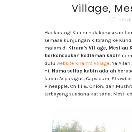
Village, M
TRAVEL
Hai korang! Kali ni nak kongsikan t
semasa kunjungan kitorang ke Kunda
malam di
Kiram’s Village, Mesilau
berkonsepkan kediaman kabin
ni m
dulu
website Kiram’s Village
. Ya Alla
ni.
Nama setiap kabin adalah bera
kabin Asparagus, Capsicum, Strawber
Pineapple, Chilli & Onion, dan Mush
terbayang suasana kat sana. Mesti c