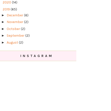
►
2020
(14)
▼
2019
(65)
►
December
(6)
►
November
(2)
►
October
(2)
►
September
(2)
►
August
(2)
►
July
(6)
INSTAGRAM
►
June
(2)
►
May
(8)
▼
April
(9)
Proses Jual Beli Lebih Mudah Dengan
Platform Mycli...
Lokasi Makan Sekitar Cyberjaya - Restoran
Mangkuk ...
Trip ke Sabah July 2018 - Hari Pertama,
Kundasang
Sukarelawan Nestlé Ceriakan Kanak-Kanak
Autistik