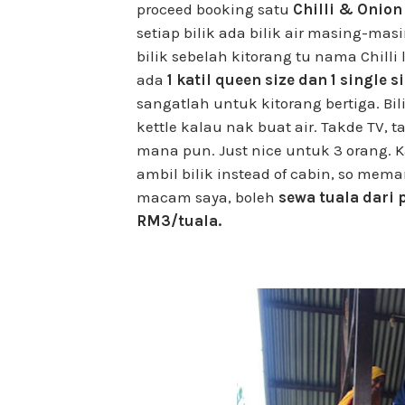
proceed booking satu
Chilli & Onio
setiap bilik ada bilik air masing-mas
bilik sebelah kitorang tu nama Chilli
ada
1 katil queen size dan 1 single s
sangatlah untuk kitorang bertiga. Bil
kettle kalau nak buat air. Takde TV, t
mana pun. Just nice untuk 3 orang. Ka
ambil bilik instead of cabin, so mem
macam saya, boleh
sewa tuala dari 
RM3/tuala.