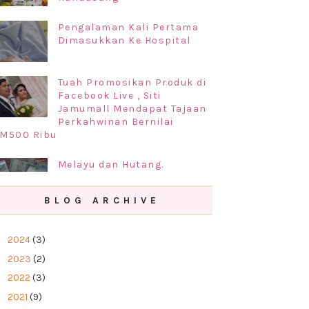
Pengalaman Kali Pertama
Dimasukkan Ke Hospital
Tuah Promosikan Produk di
Facebook Live , Siti
Jamumall Mendapat Tajaan
Perkahwinan Bernilai
M500 Ribu
Melayu dan Hutang.
BLOG ARCHIVE
Prosedur Permohonan
Perkahwinan di Negeri
►
2024
(3)
Kelantan 2019
►
2023
(2)
►
2022
(3)
►
2021
(9)