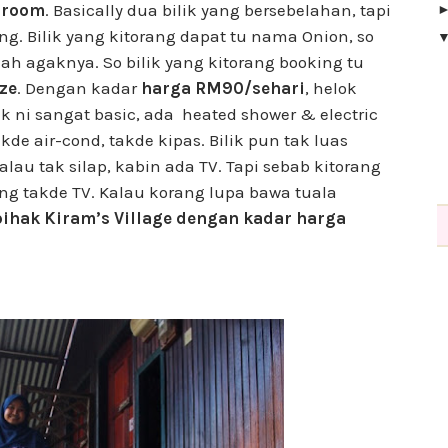
n room
. Basically dua bilik yang bersebelahan, tapi
ing. Bilik yang kitorang dapat tu nama Onion, so
 lah agaknya. So bilik yang kitorang booking tu
ize
. Dengan kadar
harga RM90/sehari
, helok
ik ni sangat basic, ada heated shower & electric
akde air-cond, takde kipas. Bilik pun tak luas
lau tak silap, kabin ada TV. Tapi sebab kitorang
ang takde TV. Kalau korang lupa bawa tuala
pihak Kiram’s Village dengan kadar harga