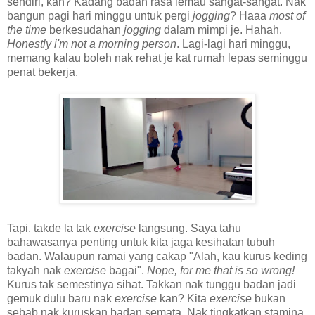
sendiri, kan? Kadang badan rasa lemau sangat-sangat. Nak
bangun pagi hari minggu untuk pergi
jogging
? Haaa
most of
the time
berkesudahan
jogging
dalam mimpi je. Hahah.
Honestly i'm not a morning person
. Lagi-lagi hari minggu,
memang kalau boleh nak rehat je kat rumah lepas seminggu
penat bekerja.
Tapi, takde la tak
exercise
langsung. Saya tahu
bahawasanya penting untuk kita jaga kesihatan tubuh
badan. Walaupun ramai yang cakap "Alah, kau kurus keding
takyah nak
exercise
bagai".
Nope, for me that is so wrong!
Kurus tak semestinya sihat. Takkan nak tunggu badan jadi
gemuk dulu baru nak
exercise
kan? Kita
exercise
bukan
sebab nak kuruskan badan semata. Nak tingkatkan stamina,