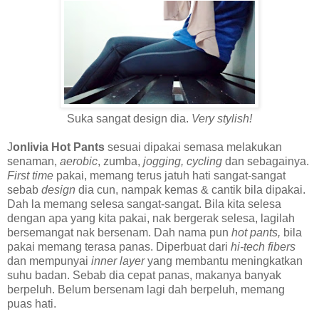
Suka sangat design dia.
Very stylish!
J
onlivia Hot Pants
sesuai dipakai semasa melakukan
senaman,
aerobic
, zumba,
jogging, cycling
dan sebagainya.
First time
pakai, memang terus jatuh hati sangat-sangat
sebab
design
dia cun, nampak kemas & cantik bila dipakai.
Dah la memang selesa sangat-sangat. Bila kita selesa
dengan apa yang kita pakai, nak bergerak selesa, lagilah
bersemangat nak bersenam. Dah nama pun
hot pants,
bila
pakai memang terasa panas. Diperbuat dari
hi-tech fibers
dan mempunyai
inner layer
yang membantu meningkatkan
suhu badan. Sebab dia cepat panas, makanya banyak
berpeluh. Belum bersenam lagi dah berpeluh, memang
puas hati.