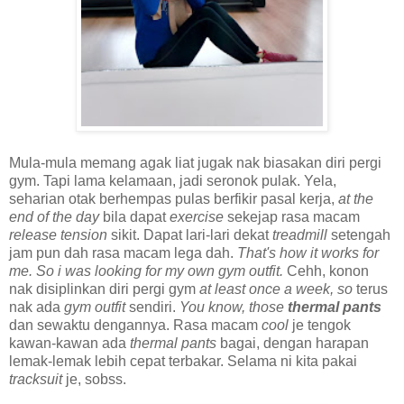
Mula-mula memang agak liat jugak nak biasakan diri pergi
gym. Tapi lama kelamaan, jadi seronok pulak. Yela,
seharian otak berhempas pulas berfikir pasal kerja,
at the
end of the day
bila dapat
exercise
sekejap rasa macam
release tension
sikit. Dapat lari-lari dekat
treadmill
setengah
jam pun dah rasa macam lega dah.
That's how it works for
me. So i was looking for my own gym outfit.
Cehh, konon
nak disiplinkan diri pergi gym
at least once a week, so
terus
nak ada
gym outfit
sendiri.
You know, those
thermal pants
dan sewaktu dengannya. Rasa macam
cool
je tengok
kawan-kawan ada
thermal pants
bagai, dengan harapan
lemak-lemak lebih cepat terbakar. Selama ni kita pakai
tracksuit
je, sobss.