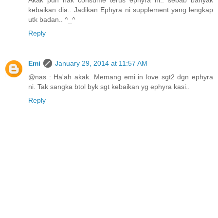
Akak pun nak consume terus ephyra ni.. sebab banyak
kebaikan dia.. Jadikan Ephyra ni supplement yang lengkap
utk badan.. ^_^
Reply
Emi
January 29, 2014 at 11:57 AM
@nas : Ha'ah akak. Memang emi in love sgt2 dgn ephyra
ni. Tak sangka btol byk sgt kebaikan yg ephyra kasi..
Reply