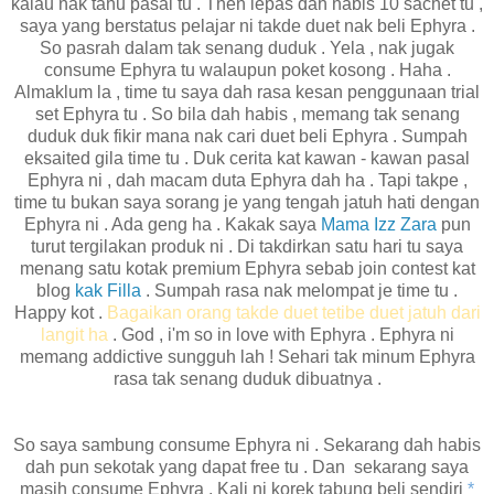
kalau nak tahu pasal tu . Then lepas dah habis 10 sachet tu ,
saya yang berstatus pelajar ni takde duet nak beli Ephyra .
So pasrah dalam tak senang duduk . Yela , nak jugak
consume Ephyra tu walaupun poket kosong . Haha .
Almaklum la , time tu saya dah rasa kesan penggunaan trial
set Ephyra tu . So bila dah habis , memang tak senang
duduk duk fikir mana nak cari duet beli Ephyra . Sumpah
eksaited gila time tu . Duk cerita kat kawan - kawan pasal
Ephyra ni , dah macam duta Ephyra dah ha . Tapi takpe ,
time tu bukan saya sorang je yang tengah jatuh hati dengan
Ephyra ni . Ada geng ha . Kakak saya
Mama Izz Zara
pun
turut tergilakan produk ni . Di takdirkan satu hari tu saya
menang satu kotak premium Ephyra sebab join contest kat
blog
kak Filla
. Sumpah rasa nak melompat je time tu .
Happy kot .
Bagaikan orang takde duet tetibe duet jatuh dari
langit ha
. God , i'm so in love with Ephyra . Ephyra ni
memang addictive sungguh lah ! Sehari tak minum Ephyra
rasa tak senang duduk dibuatnya .
So saya sambung consume Ephyra ni . Sekarang dah habis
dah pun sekotak yang dapat free tu . Dan sekarang saya
masih consume Ephyra . Kali ni korek tabung beli sendiri
*