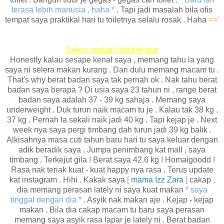
terasa lebih manusia , haha *
. Tapi jadi masalah bila ofis
tempat saya praktikal hari tu toiletnya selalu rosak . Haha
=='
Selera makan lebih teratur
Honestly kalau sesape kenal saya , memang tahu la yang
saya ni selera makan kurang . Dari dulu memang macam tu .
That's why berat badan saya tak pernah ok . Nak tahu berat
badan saya berapa ? Di usia saya 23 tahun ni , range berat
badan saya adalah 37 - 39 kg sahaja . Memang saya
underweight . Duk turun naik macam tu je . Kalau tak 38 kg ,
37 kg . Pernah la sekali naik jadi 40 kg . Tapi kejap je . Next
week nya saya pergi timbang dah turun jadi 39 kg balik .
Alkisahnya masa cuti tahun baru hari tu saya keluar dengan
adik beradik saya . Jumpa penimbang kat mall , saya
timbang . Terkejut gila ! Berat saya 42.6 kg ! Homaigoodd !
Rasa nak teriak kuat - kuat happy nya rasa . Terus update
kat instagram . Hihi . Kakak saya
[
mama Izz Zara
]
cakap ,
dia memang perasan lately ni saya kuat makan
* saya
tinggal dengan dia *
. Asyik nak makan aje . Kejap - kejap
makan . Bila dia cakap macam tu baru saya perasan
memang saya asyik rasa lapar je lately ni . Berat badan