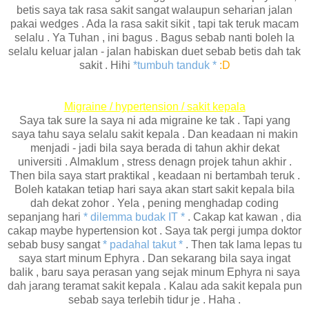
betis saya tak rasa sakit sangat walaupun seharian jalan
pakai wedges . Ada la rasa sakit sikit , tapi tak teruk macam
selalu . Ya Tuhan , ini bagus . Bagus sebab nanti boleh la
selalu keluar jalan - jalan habiskan duet sebab betis dah tak
sakit . Hihi
*tumbuh tanduk *
:D
Migraine / hypertension / sakit kepala
Saya tak sure la saya ni ada migraine ke tak . Tapi yang
saya tahu saya selalu sakit kepala . Dan keadaan ni makin
menjadi - jadi bila saya berada di tahun akhir dekat
universiti . Almaklum , stress denagn projek tahun akhir .
Then bila saya start praktikal , keadaan ni bertambah teruk .
Boleh katakan tetiap hari saya akan start sakit kepala bila
dah dekat zohor . Yela , pening menghadap coding
sepanjang hari
* dilemma budak IT *
. Cakap kat kawan , dia
cakap maybe hypertension kot . Saya tak pergi jumpa doktor
sebab busy sangat
* padahal takut *
. Then tak lama lepas tu
saya start minum Ephyra . Dan sekarang bila saya ingat
balik , baru saya perasan yang sejak minum Ephyra ni saya
dah jarang teramat sakit kepala . Kalau ada sakit kepala pun
sebab saya terlebih tidur je . Haha .