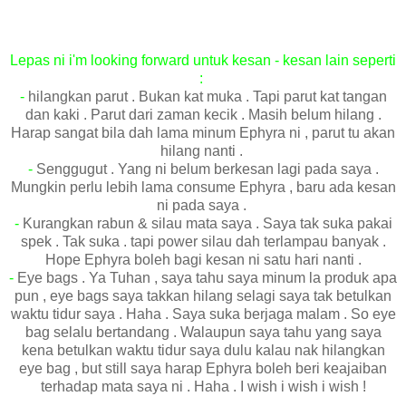
Lepas ni i'm looking forward untuk kesan - kesan lain seperti
:
-
hilangkan parut . Bukan kat muka . Tapi parut kat tangan
dan kaki . Parut dari zaman kecik . Masih belum hilang .
Harap sangat bila dah lama minum Ephyra ni , parut tu akan
hilang nanti .
-
Senggugut . Yang ni belum berkesan lagi pada saya .
Mungkin perlu lebih lama consume Ephyra , baru ada kesan
ni pada saya .
-
Kurangkan rabun & silau mata saya . Saya tak suka pakai
spek . Tak suka . tapi power silau dah terlampau banyak .
Hope Ephyra boleh bagi kesan ni satu hari nanti .
-
Eye bags . Ya Tuhan , saya tahu saya minum la produk apa
pun , eye bags saya takkan hilang selagi saya tak betulkan
waktu tidur saya . Haha . Saya suka berjaga malam . So eye
bag selalu bertandang . Walaupun saya tahu yang saya
kena betulkan waktu tidur saya dulu kalau nak hilangkan
eye bag , but still saya harap Ephyra boleh beri keajaiban
terhadap mata saya ni . Haha . I wish i wish i wish !