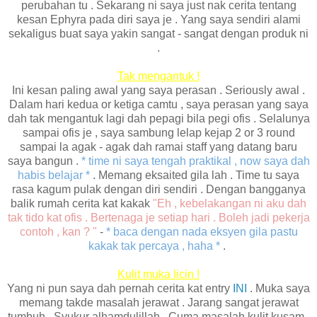
perubahan tu . Sekarang ni saya just nak cerita tentang
kesan Ephyra pada diri saya je . Yang saya sendiri alami
sekaligus buat saya yakin sangat - sangat dengan produk ni
.
Tak mengantuk !
Ini kesan paling awal yang saya perasan . Seriously awal .
Dalam hari kedua or ketiga camtu , saya perasan yang saya
dah tak mengantuk lagi dah pepagi bila pegi ofis . Selalunya
sampai ofis je , saya sambung lelap kejap 2 or 3 round
sampai la agak - agak dah ramai staff yang datang baru
saya bangun .
* time ni saya tengah praktikal , now saya dah
habis belajar *
. Memang eksaited gila lah . Time tu saya
rasa kagum pulak dengan diri sendiri . Dengan bangganya
balik rumah cerita kat kakak
"Eh , kebelakangan ni aku dah
tak tido kat ofis . Bertenaga je setiap hari . Boleh jadi pekerja
contoh , kan ? "
-
* baca dengan nada eksyen gila pastu
kakak tak percaya , haha *
.
Kulit muka licin !
Yang ni pun saya dah pernah cerita kat entry
INI
. Muka saya
memang takde masalah jerawat . Jarang sangat jerawat
tumbuh . Syukur alhamdulillah . Cuma masalah kulit kusam ,