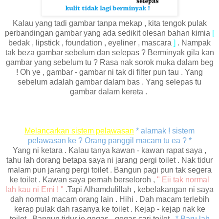
Kalau yang tadi gambar tanpa mekap , kita tengok pulak
perbandingan gambar yang ada sedikit olesan bahan kimia
[
bedak , lipstick , foundation , eyeliner , mascara
]
. Nampak
tak beza gambar sebelum dan selepas ? Berminyak gila kan
gambar yang sebelum tu ? Rasa nak sorok muka dalam beg
! Oh ye , gambar - gambar ni tak di filter pun tau . Yang
sebelum adalah gambar dalam bas . Yang selepas tu
gambar dalam kereta .
Melancarkan sistem pelawasan
* alamak ! sistem
pelawasan ke ? Orang panggil macam tu ea ? *
Yang ni ketara . Kalau tanya kawan - kawan rapat saya ,
tahu lah dorang betapa saya ni jarang pergi toilet . Nak tidur
malam pun jarang pergi toilet . Bangun pagi pun tak segera
ke toilet . Kawan saya pernah berseloroh ,
" Eii tak normal
lah kau ni Emi ! "
.Tapi Alhamdulillah , kebelakangan ni saya
dah normal macam orang lain . Hihi . Dah macam terlebih
kerap pulak dah rasanya ke toilet . Kejap - kejap nak ke
toilet . Bangun tidur je gegas - gegas cari toilet .
* Baru lah