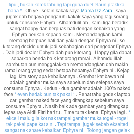
tipu , bukan korek tabung tapi guna duet elaun praktikal
haha *
. Oh ye , selain kakak saya
Mama Izz Zara
, saya
jugak dah berjaya pengaruhi kakak saya yang lagi sorang
untuk consume Ephyra . Alhamdulillah , kami tiga beradik
sangat happy dan berpuas hati dengan kebaikan yang
Ephyra berikan kepada kami . Memandangkan kami
memang berpuas hati dan yakin dengan Ephyra ni , so
kitorang decide untuk jadi sebahagian dari pengedar Ephyra
. Dah jadi dealer Ephyra dah pun kitorang . Happy gila dapat
sebarkan benda baik kat orang ramai . Alhamdulillah
sambutan pun menggalakkan memandangkan dah makin
ramai orang yang sedar betapa hebatnya Ephyra ni . Kejap
lagi kita story apa kebaikannya . Gambar kat bawah ni
adalah gambar muka saya sebelum dan selepas saya
consume Ephyra . Kedua - dua gambar adalah 100% naked
face
* even bedak pun tak pakai *
. Penat tahu godek laptop
cari gambar naked face yang ditangkap sebelum saya
consume Ephyra . Nasib baik ada gambar yang ditangkap
lepas raya Aidil Fitri hari tu . Time tu tak kenal Ephyra lagi .
*
ekceli malu gila kot nak tampal gambar muka togel - togel
tak pakai pape kat sini . Tapi tampal jugak sebab eksaited
sangat nak share kebaikan Ephyra ni . Tolong jangan gelak