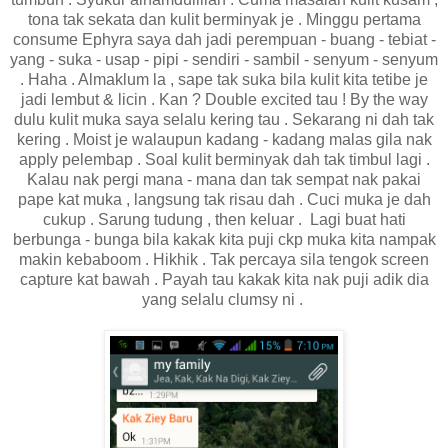
tona tak sekata dan kulit berminyak je . Minggu pertama
consume Ephyra saya dah jadi perempuan - buang - tebiat -
yang - suka - usap - pipi - sendiri - sambil - senyum - senyum
. Haha . Almaklum la , sape tak suka bila kulit kita tetibe je
jadi lembut & licin . Kan ? Double excited tau ! By the way
dulu kulit muka saya selalu kering tau . Sekarang ni dah tak
kering . Moist je walaupun kadang - kadang malas gila nak
apply pelembap . Soal kulit berminyak dah tak timbul lagi .
Kalau nak pergi mana - mana dan tak sempat nak pakai
pape kat muka , langsung tak risau dah . Cuci muka je dah
cukup . Sarung tudung , then keluar . Lagi buat hati
berbunga - bunga bila kakak kita puji ckp muka kita nampak
makin kebaboom . Hikhik . Tak percaya sila tengok screen
capture kat bawah . Payah tau kakak kita nak puji adik dia
yang selalu clumsy ni .