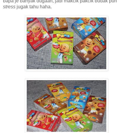
bapa je banyak dugaan, jadi makcik pakcik budak pun
stress
jugak tahu haha.