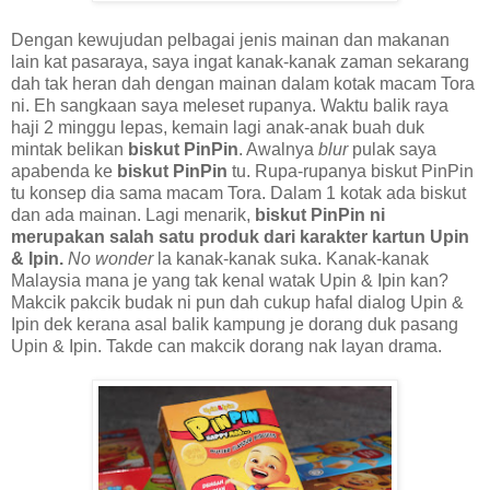
Dengan kewujudan pelbagai jenis mainan dan makanan
lain kat pasaraya, saya ingat kanak-kanak zaman sekarang
dah tak heran dah dengan mainan dalam kotak macam Tora
ni. Eh sangkaan saya meleset rupanya. Waktu balik raya
haji 2 minggu lepas, kemain lagi anak-anak buah duk
mintak belikan
biskut PinPin
. Awalnya
blur
pulak saya
apabenda ke
biskut PinPin
tu. Rupa-rupanya biskut PinPin
tu konsep dia sama macam Tora. Dalam 1 kotak ada biskut
dan ada mainan. Lagi menarik,
biskut PinPin ni
merupakan salah satu produk dari karakter kartun Upin
& Ipin.
No wonder
la kanak-kanak suka. Kanak-kanak
Malaysia mana je yang tak kenal watak Upin & Ipin kan?
Makcik pakcik budak ni pun dah cukup hafal dialog Upin &
Ipin dek kerana asal balik kampung je dorang duk pasang
Upin & Ipin. Takde can makcik dorang nak layan drama.