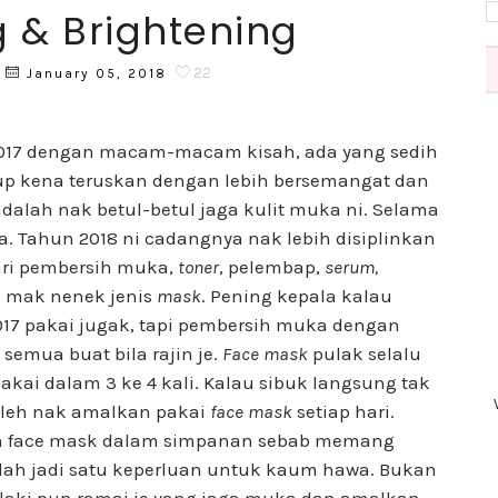
g & Brightening
22
January 05, 2018
h 2017 dengan macam-macam kisah, ada yang sedih
dup kena teruskan dengan lebih bersemangat dan
 adalah nak betul-betul jaga kulit muka ni. Selama
jela. Tahun 2018 ni cadangnya nak lebih disiplinkan
Dari pembersih muka,
toner
, pelembap,
serum,
a mak nenek jenis
mask
. Pening kepala kalau
2017 pakai jugak, tapi pembersih muka dengan
n semua buat bila rajin je.
Face mask
pulak selalu
ai dalam 3 ke 4 kali. Kalau sibuk langsung tak
oleh nak amalkan pakai
face mask
setiap hari.
dah face mask dalam simpanan sebab memang
dah jadi satu keperluan untuk kaum hawa. Bukan