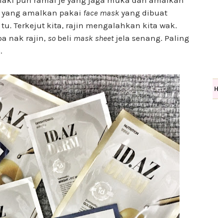
laki pun ramai je yang jaga muka dan amalkan
s
yang amalkan pakai
face mask
yang dibuat
u. Terkejut kita, rajin mengalahkan kita wak.
a nak rajin,
so
beli
mask sheet
jela senang. Paling
.