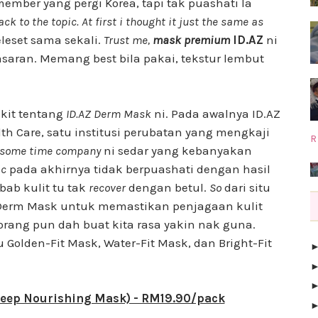
 member yang pergi Korea, tapi tak puashati la
ck to the topic. At first i thought it just the same as
leset sama sekali.
Trust me,
mask premium
ID.AZ
ni
asaran. Memang best bila pakai, tekstur lembut
kit tentang
ID.AZ Derm Mask
ni. Pada awalnya ID.AZ
h Care, satu institusi perubatan yang mengkaji
R
 some time company
ni sedar yang kebanyakan
ic
pada akhirnya tidak berpuashati dengan hasil
ab kulit tu tak
recover
dengan betul.
So
dari situ
 Derm Mask untuk memastikan penjagaan kulit
orang pun dah buat kita rasa yakin nak guna.
u Golden-Fit Mask, Water-Fit Mask, dan Bright-Fit
Deep Nourishing Mask) - RM19.90/pack