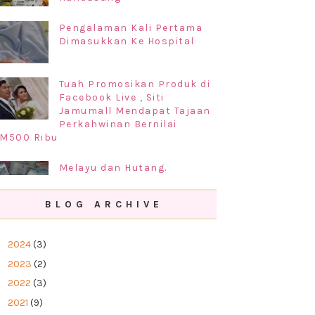
Pengalaman Kali Pertama
Dimasukkan Ke Hospital
Tuah Promosikan Produk di
Facebook Live , Siti
Jamumall Mendapat Tajaan
Perkahwinan Bernilai
M500 Ribu
Melayu dan Hutang.
BLOG ARCHIVE
Prosedur Permohonan
Perkahwinan di Negeri
►
2024
(3)
Kelantan 2019
►
2023
(2)
►
2022
(3)
►
2021
(9)