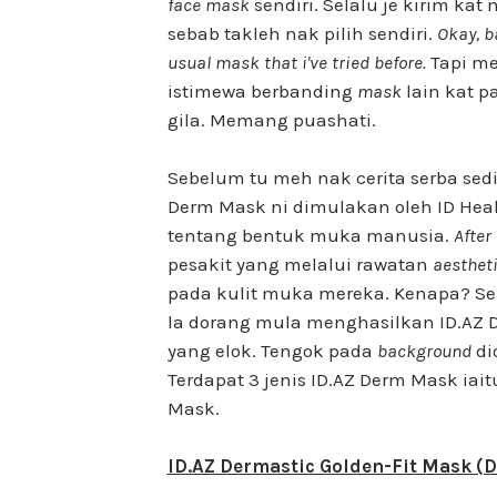
face mask
sendiri. Selalu je kirim kat
sebab takleh nak pilih sendiri.
Okay, ba
usual mask that i've tried before.
Tapi me
istimewa berbanding
mask
lain kat p
gila. Memang puashati.
Sebelum tu meh nak cerita serba sedi
Derm Mask ni dimulakan oleh ID Healt
tentang bentuk muka manusia.
After
pesakit yang melalui rawatan
aesthet
pada kulit muka mereka. Kenapa? Seb
la dorang mula menghasilkan ID.AZ
yang elok. Tengok pada
background
di
Terdapat 3 jenis ID.AZ Derm Mask iait
Mask.
ID.AZ Dermastic Golden-Fit Mask (