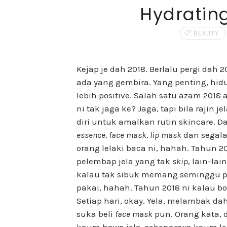
Hydratin
BEAUTY
Kejap je dah 2018. Berlalu pergi da
ada yang gembira. Yang penting, hi
lebih positive. Salah satu azam 2018
ni tak jaga ke? Jaga, tapi bila rajin 
diri untuk amalkan rutin skincare. 
essence, face mask, lip mask
dan segal
orang lelaki baca ni, hahah. Tahun 
pelembap jela yang tak
skip
, lain-lai
kalau tak sibuk memang seminggu pak
pakai, hahah. Tahun 2018 ni kalau b
Setiap hari, okay. Yela, melambak 
suka beli
face mask
pun. Orang kata, 