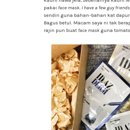
kaum hawa jela, sebenarnya kaum le
pakai
face mask. I have a few guy friend
sendiri guna bahan-bahan kat dapur t
Bagus betul. Macam saya ni tak berap
rajin pun buat
face mask
guna tomato