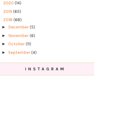
►
2020
(14)
►
2019
(65)
▼
2018
(68)
►
December
(5)
►
November
(6)
►
October
(11)
►
September
(4)
►
July
(3)
INSTAGRAM
►
June
(5)
►
May
(10)
►
April
(5)
►
March
(2)
►
February
(11)
▼
January
(6)
Street Churros kini di KL Sogo!
Belajar Mekap dengan MUA Sue Melati
2 Hari 1 Malam di The KL Journal Hotel, Bukit