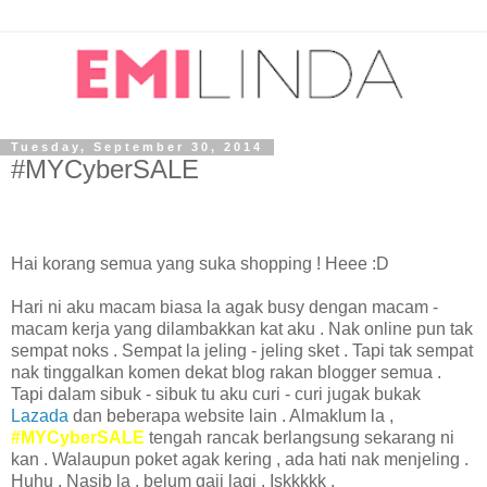
Tuesday, September 30, 2014
#MYCyberSALE
Hai korang semua yang suka shopping ! Heee :D
Hari ni aku macam biasa la agak busy dengan macam -
macam kerja yang dilambakkan kat aku . Nak online pun tak
sempat noks . Sempat la jeling - jeling sket . Tapi tak sempat
nak tinggalkan komen dekat blog rakan blogger semua .
Tapi dalam sibuk - sibuk tu aku curi - curi jugak bukak
Lazada
dan beberapa website lain . Almaklum la ,
#MYCyberSALE
tengah rancak berlangsung sekarang ni
kan . Walaupun poket agak kering , ada hati nak menjeling .
Huhu . Nasib la , belum gaji lagi . Iskkkkk .