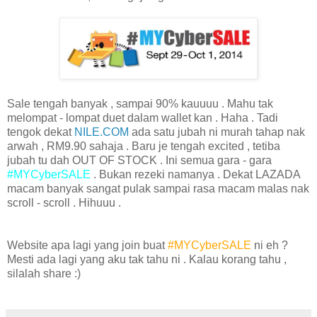
Sale tengah banyak , sampai 90% kauuuu . Mahu tak
melompat - lompat duet dalam wallet kan . Haha . Tadi
tengok dekat
NILE.COM
ada satu jubah ni murah tahap nak
arwah , RM9.90 sahaja . Baru je tengah excited , tetiba
jubah tu dah OUT OF STOCK . Ini semua gara - gara
#MYCyberSALE
. Bukan rezeki namanya . Dekat LAZADA
macam banyak sangat pulak sampai rasa macam malas nak
scroll - scroll . Hihuuu .
Website apa lagi yang join buat
#MYCyberSALE
ni eh ?
Mesti ada lagi yang aku tak tahu ni . Kalau korang tahu ,
silalah share :)