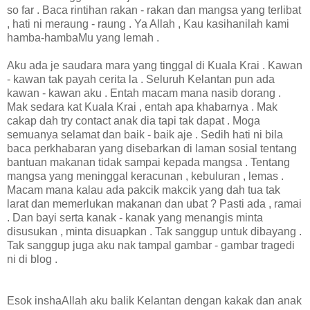
so far . Baca rintihan rakan - rakan dan mangsa yang terlibat
, hati ni meraung - raung . Ya Allah , Kau kasihanilah kami
hamba-hambaMu yang lemah .
Aku ada je saudara mara yang tinggal di Kuala Krai . Kawan
- kawan tak payah cerita la . Seluruh Kelantan pun ada
kawan - kawan aku . Entah macam mana nasib dorang .
Mak sedara kat Kuala Krai , entah apa khabarnya . Mak
cakap dah try contact anak dia tapi tak dapat . Moga
semuanya selamat dan baik - baik aje . Sedih hati ni bila
baca perkhabaran yang disebarkan di laman sosial tentang
bantuan makanan tidak sampai kepada mangsa . Tentang
mangsa yang meninggal keracunan , kebuluran , lemas .
Macam mana kalau ada pakcik makcik yang dah tua tak
larat dan memerlukan makanan dan ubat ? Pasti ada , ramai
. Dan bayi serta kanak - kanak yang menangis minta
disusukan , minta disuapkan . Tak sanggup untuk dibayang .
Tak sanggup juga aku nak tampal gambar - gambar tragedi
ni di blog .
Esok inshaAllah aku balik Kelantan dengan kakak dan anak